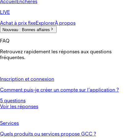
Accueil
Enchères
LIVE
Achat à prix fixe
Explorer
À propos
Nouveau :
Bonnes affaires
FAQ
Retrouvez rapidement les réponses aux questions
fréquentes.
Inscription et connexion
Comment puis-je créer un compte sur l’application ?
5 questions
Voir les réponses
Services
Quels produits ou services propose GCC ?