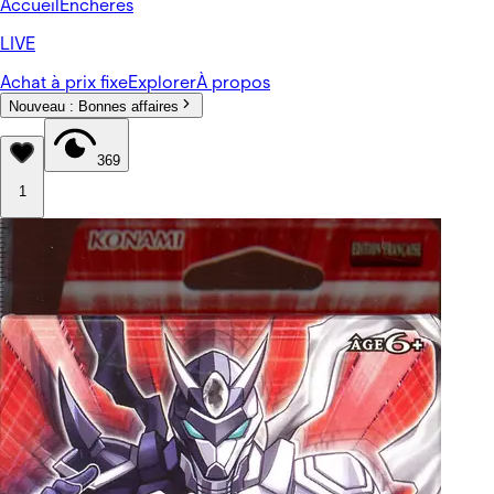
Accueil
Enchères
LIVE
Achat à prix fixe
Explorer
À propos
Nouveau :
Bonnes affaires
369
1