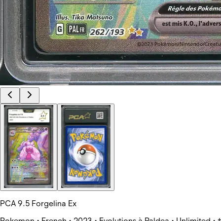
PCA 9.5 Forgelina Ex
Pokemon • French • 2023 • Evolutions à Paldea • Unlimited •