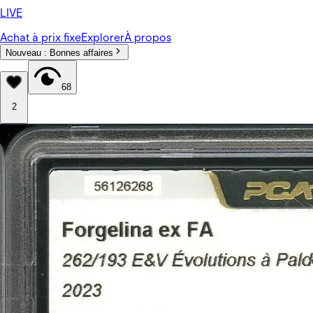
LIVE
Achat à prix fixe
Explorer
À propos
Nouveau :
Bonnes affaires
68
2