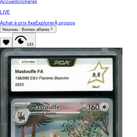
Accueil
Enchères
LIVE
Achat à prix fixe
Explorer
À propos
Nouveau :
Bonnes affaires
143