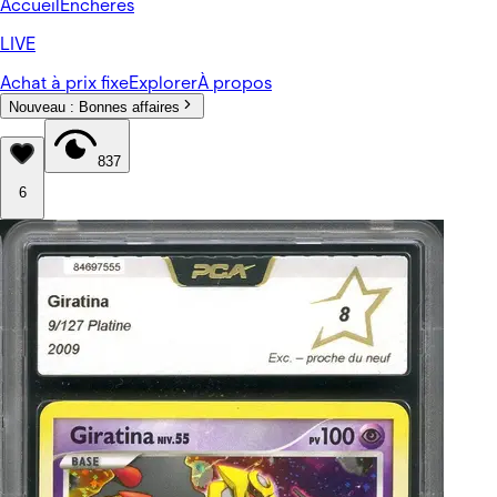
Accueil
Enchères
LIVE
Achat à prix fixe
Explorer
À propos
Nouveau :
Bonnes affaires
837
6