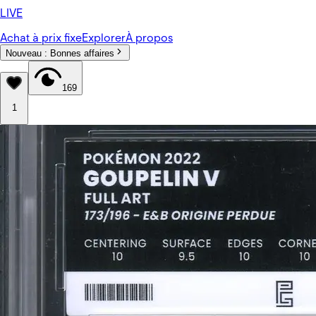
LIVE
Achat à prix fixe
Explorer
À propos
Nouveau :
Bonnes affaires
169
1