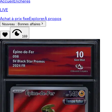
Accueil
Enchères
LIVE
Achat à prix fixe
Explorer
À propos
Nouveau :
Bonnes affaires
169