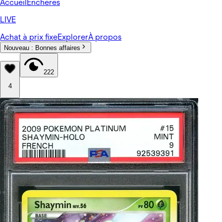
Accueil
Enchères
LIVE
Achat à prix fixe
Explorer
À propos
Nouveau :
Bonnes affaires
222
4