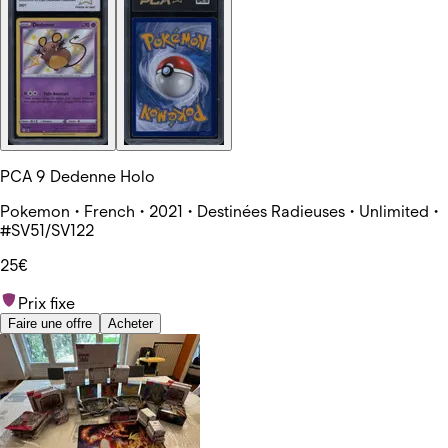
PCA 9 Dedenne Holo
Pokemon • French • 2021 • Destinées Radieuses • Unlimited •
#SV51/SV122
25€
Prix fixe
Faire une offre
Acheter