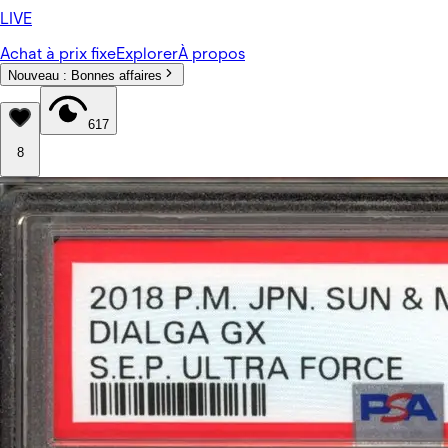
LIVE
Achat à prix fixe
Explorer
À propos
Nouveau :
Bonnes affaires
617
8