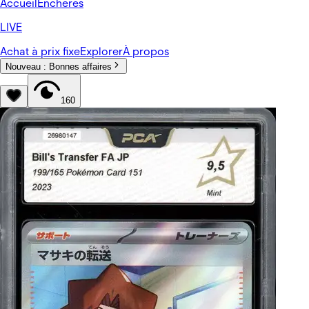
Accueil
Enchères
LIVE
Achat à prix fixe
Explorer
À propos
Nouveau :
Bonnes affaires
160