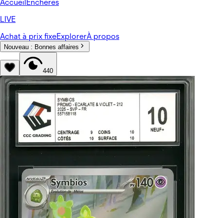
Accueil
Enchères
LIVE
Achat à prix fixe
Explorer
À propos
Nouveau :
Bonnes affaires
440