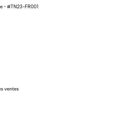
tée • #TN23-FR001
es ventes