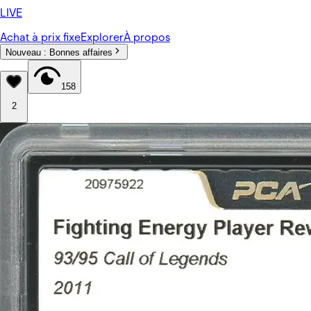
LIVE
Achat à prix fixe
Explorer
À propos
Nouveau :
Bonnes affaires
158
2