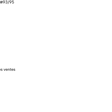
• #93/95
es ventes