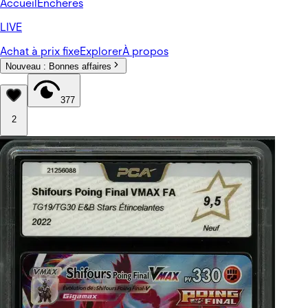
Accueil
Enchères
LIVE
Achat à prix fixe
Explorer
À propos
Nouveau :
Bonnes affaires
377
2