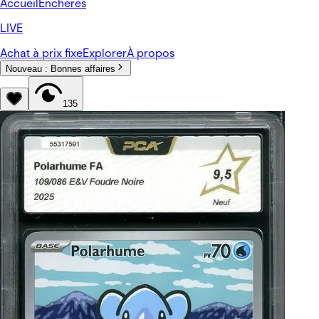
Accueil
Enchères
LIVE
Achat à prix fixe
Explorer
À propos
Nouveau :
Bonnes affaires
135