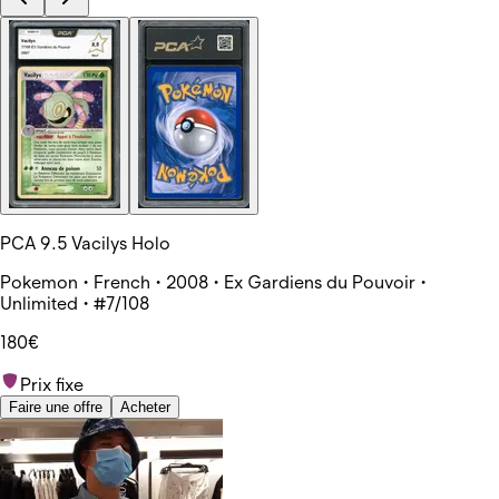
PCA 9.5 Vacilys Holo
Pokemon • French • 2008 • Ex Gardiens du Pouvoir •
Unlimited • #7/108
180€
Prix fixe
Faire une offre
Acheter