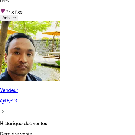
69€
Prix fixe
Acheter
Vendeur
@
RySG
Historique des ventes
Dernière vente