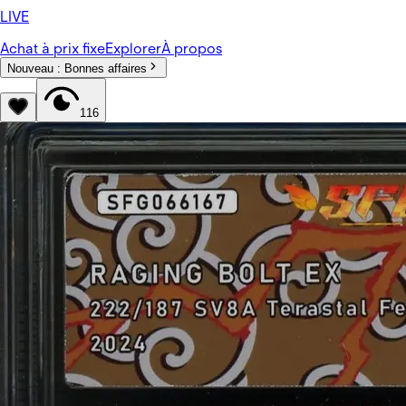
LIVE
Achat à prix fixe
Explorer
À propos
Nouveau :
Bonnes affaires
116