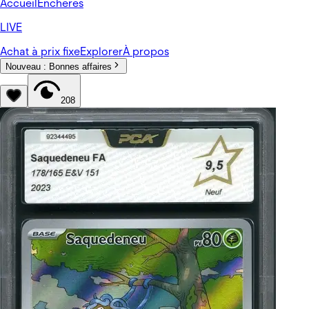
Accueil
Enchères
LIVE
Achat à prix fixe
Explorer
À propos
Nouveau :
Bonnes affaires
208