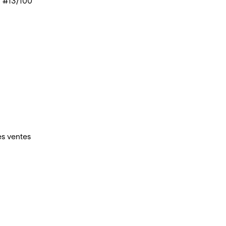
• #13/100
es ventes