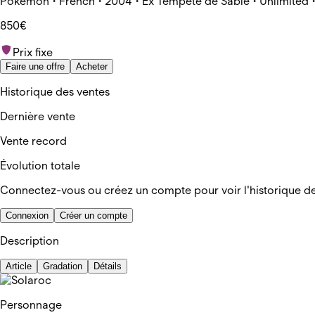
Pokemon • French • 2004 • Ex Tempête de Sable • Unlimited 
850€
Prix fixe
Faire une offre
Acheter
Historique des ventes
Dernière vente
Vente record
Évolution totale
Connectez-vous ou créez un compte pour voir l'historique d
Connexion
Créer un compte
Description
Article
Gradation
Détails
Personnage