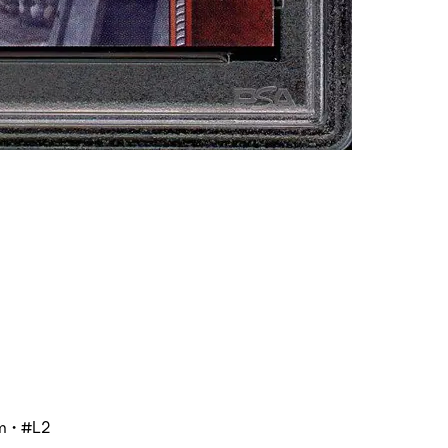
m • #L2