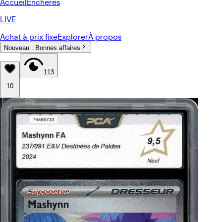
Accueil
Enchères
LIVE
Achat à prix fixe
Explorer
À propos
Nouveau :
Bonnes affaires
113
10