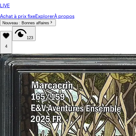
LIVE
Achat à prix fixe
Explorer
À propos
Nouveau :
Bonnes affaires
123
4