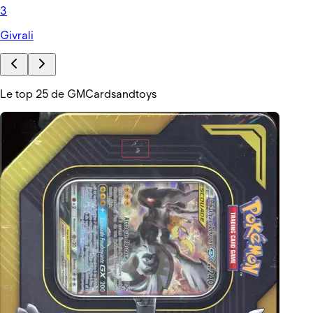
3
Givrali
Le top 25 de GMCardsandtoys