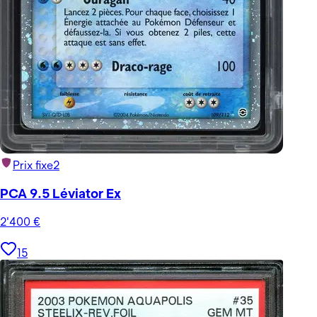
Prix fixe
2
PCA 9.5 Léviator Ex
2'400
€
15