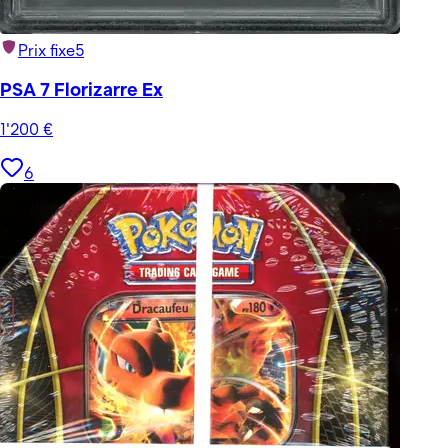
Prix fixe
5
PSA 7 Florizarre Ex
1'200
€
6