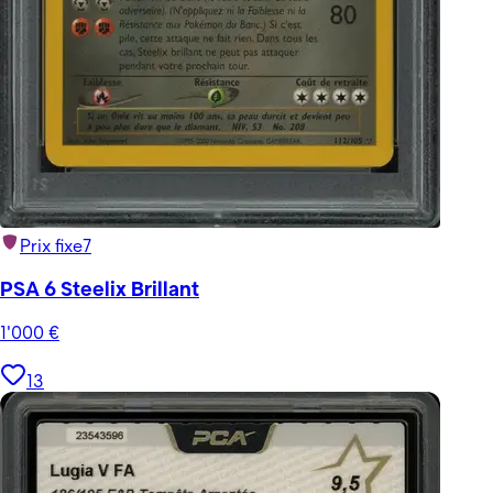
Prix fixe
7
PSA 6 Steelix Brillant
1'000
€
13