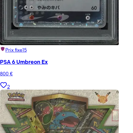
Prix fixe
15
PSA 6 Umbreon Ex
800
€
2