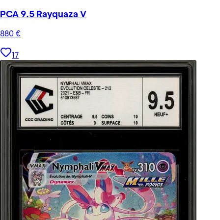
PCA 9.5 Rayquaza V
880
€
17