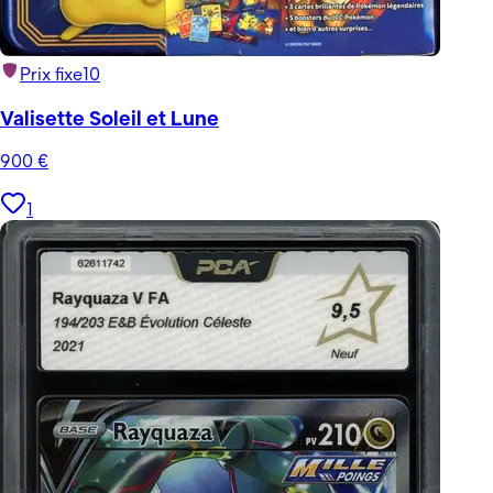
Prix fixe
10
Valisette Soleil et Lune
900
€
1