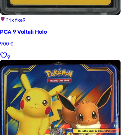
Prix fixe
9
PCA 9 Voltali Holo
900
€
9