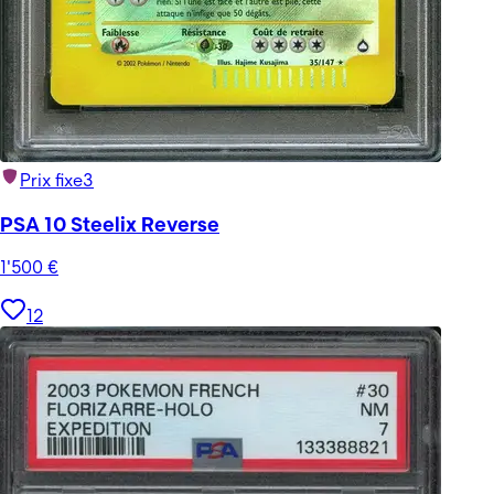
Prix fixe
3
PSA 10 Steelix Reverse
1'500
€
12