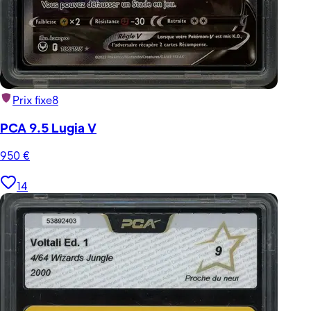
Prix fixe
8
PCA 9.5 Lugia V
950
€
14