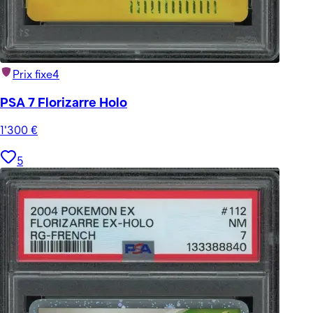
Prix fixe
4
PSA 7 Florizarre Holo
1'300
€
5