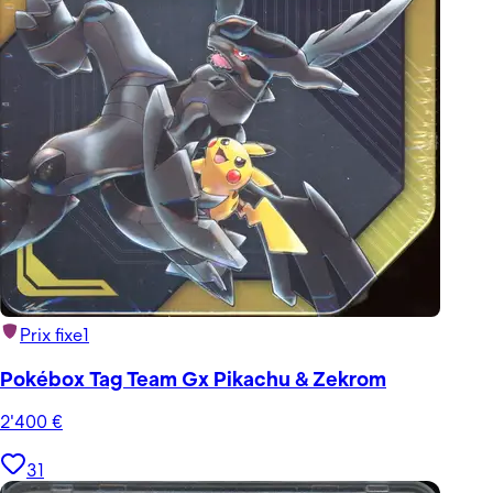
Prix fixe
1
Pokébox Tag Team Gx Pikachu & Zekrom
2'400
€
31