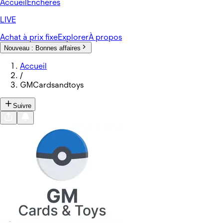
Accueil
Enchères
LIVE
Achat à prix fixe
Explorer
À propos
Nouveau :
Bonnes affaires
Accueil
/
GMCardsandtoys
Suivre