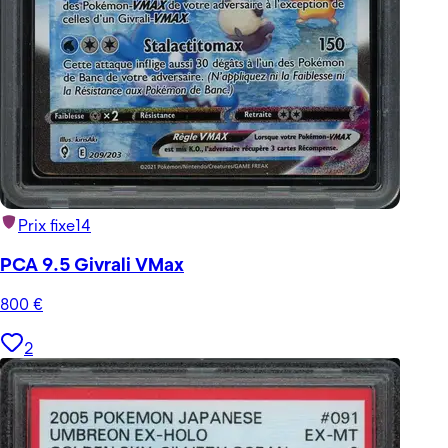
Prix fixe
14
PCA 9.5 Givrali VMax
800
€
2