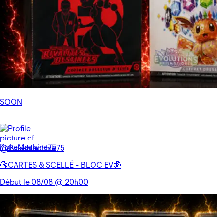
SOON
@PokeMachine75
🔞CARTES & SCELLÉ - BLOC EV🔞
Début le 08/08 @ 20h00