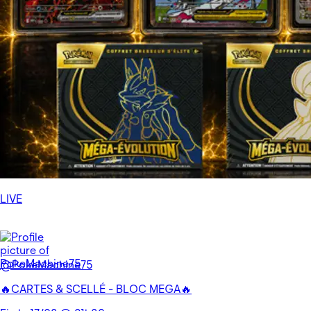
LIVE
@PokeMachine75
🔥CARTES & SCELLÉ - BLOC MEGA🔥