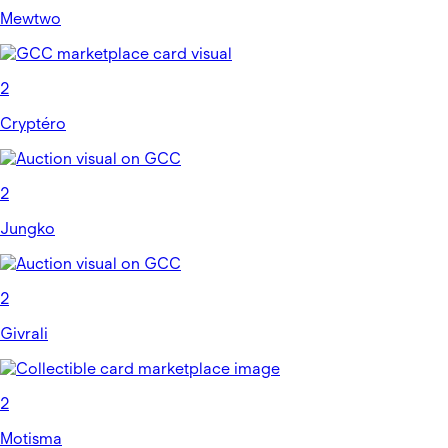
Mewtwo
2
Cryptéro
2
Jungko
2
Givrali
2
Motisma