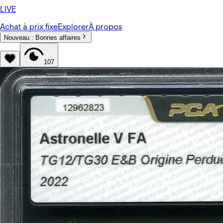
LIVE
Achat à prix fixe
Explorer
À propos
Nouveau :
Bonnes affaires
107